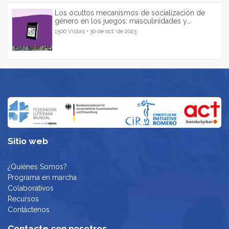
Los ocultos mecanismos de socialización de
género en los juegos: masculinidades y
violencia. El Salvador 2007.
1500 Vistas •
30 de oct. de 2023
Sitio web
¿Quiénes Somos?
Programa en marcha
Colaborativos
Recursos
Contáctenos
Contacte con nosotros